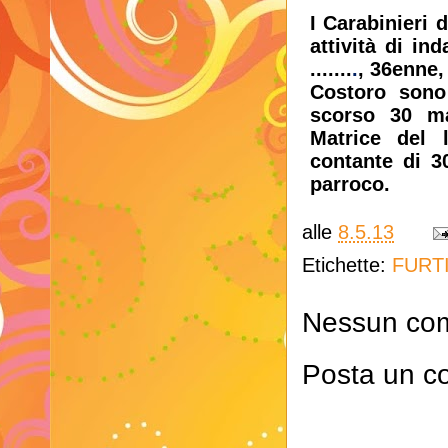
I Carabinieri 
attività di ind
.......
.
, 36enne,
Costoro sono 
scorso 30 mar
Matrice del 
contante di 3
parroco.
alle
8.5.13
Etichette:
FURT
Nessun co
Posta un 