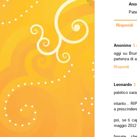
Ano
Pate
Rispondi
Anonimo
5 
oggi su Brun
partenza di a
Rispondi
Leonardo
5
patetico sara
intanto...
a prescinde
poi, se ti ca
maggio 2012 
firmate... ch