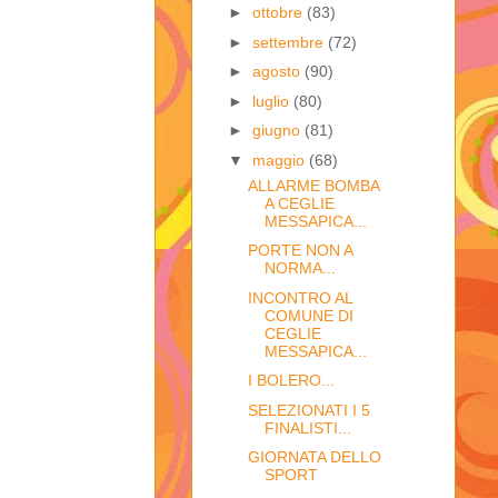
►
ottobre
(83)
►
settembre
(72)
►
agosto
(90)
►
luglio
(80)
►
giugno
(81)
▼
maggio
(68)
ALLARME BOMBA
A CEGLIE
MESSAPICA...
PORTE NON A
NORMA...
INCONTRO AL
COMUNE DI
CEGLIE
MESSAPICA...
I BOLERO...
SELEZIONATI I 5
FINALISTI...
GIORNATA DELLO
SPORT