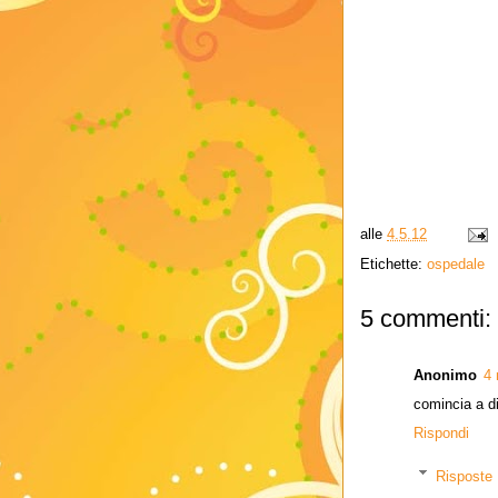
alle
4.5.12
Etichette:
ospedale
5 commenti:
Anonimo
4 
comincia a di
Rispondi
Risposte