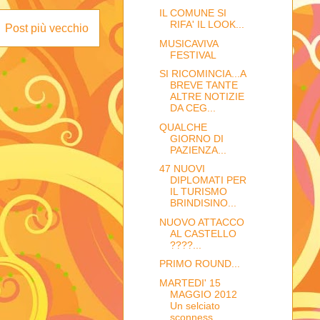
IL COMUNE SI
RIFA' IL LOOK...
Post più vecchio
MUSICAVIVA
FESTIVAL
SI RICOMINCIA...A
BREVE TANTE
ALTRE NOTIZIE
DA CEG...
QUALCHE
GIORNO DI
PAZIENZA...
47 NUOVI
DIPLOMATI PER
IL TURISMO
BRINDISINO...
NUOVO ATTACCO
AL CASTELLO
????...
PRIMO ROUND...
MARTEDI' 15
MAGGIO 2012
Un selciato
sconness...