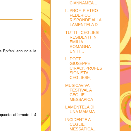
CIANNAMEA...
IL PROF. PIETRO
FEDERICO
RISPONDE ALLA
LAMENTELA D...
TUTTI I CEGLIESI
RESIDENTI IN
EMILIA
ROMAGNA
UNITI...
e Epifani annuncia la
IL DOTT.
GIUSEPPE
CIRACI',PROFES
SIONISTA
CEGLIESE,...
MUSICAVIVA
FESTIVAL A
CEGLIE
MESSAPICA
LAMENTELA DI
UNA MAMMA
i quanto affermato il 4
INCIDENTE A
CEGLIE
MESSAPICA...