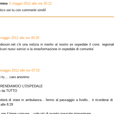
nimo
5 maggio 2012 alle ore 20:12
tico sei tu con commenti simili!
maggio 2012 alle ore 00:20
disium.net c'è una notizia in merito al nostro ex ospedale il cons. regional
lcuni nuovi servizi e la strasformazione in ospedale di comunita'
 maggio 2012 alle ore 07:52
i tu.... caro anonimo
 RIPRENDIAMOCI L'OSPEDALE
re da TUTTO
piterà di stare in ambulanza... fermo al passaggio a livello... ti ricorderai d
alle 8:29
e per il bene comune... vale più di quanto possiate immaginare.