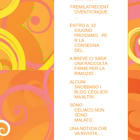
TREMILATRECENT
OVENTICINQUE.
...
ENTRO IL 10
GIUGNO
PROSSIMO...PE
R LA
CONSEGNA
DEL...
A BREVE CI SARA'
UNA RACCOLTA
FIRME PER LA
RIMOZIO...
ALCUNI
SNOBBANO I
BLOG CEGLIESI
MA ALTRI...
SONO
CELIACO,NON
SONO
MALATO...
UNA NOTIZIA CHE
VA RIVISTA...